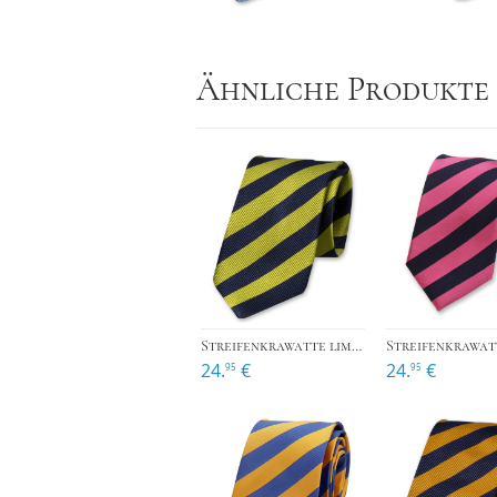
Ähnliche Produkte
›
Streifenkrawatte limettengrün/dunkelblau
24.
€
24.
€
95
95