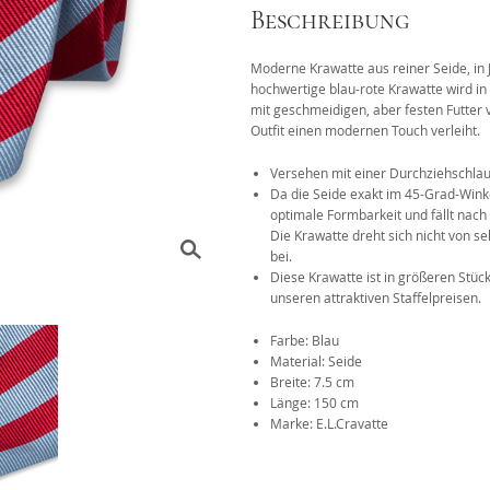
Beschreibung
Das 1x1 der Krawattenknote
Moderne Krawatte aus reiner Seide, in
r
hochwertige blau-rote Krawatte wird in 
mit geschmeidigen, aber festen Futter 
Outfit einen modernen Touch verleiht.
Versehen mit einer Durchziehschlau
Da die Seide exakt im 45-Grad-Winke
optimale Formbarkeit und fällt nach
Die Krawatte dreht sich nicht von s
bei.
Diese Krawatte ist in größeren Stüc
unseren attraktiven Staffelpreisen.
Farbe: Blau
Material: Seide
Breite: 7.5 cm
Länge: 150 cm
Marke: E.L.Cravatte