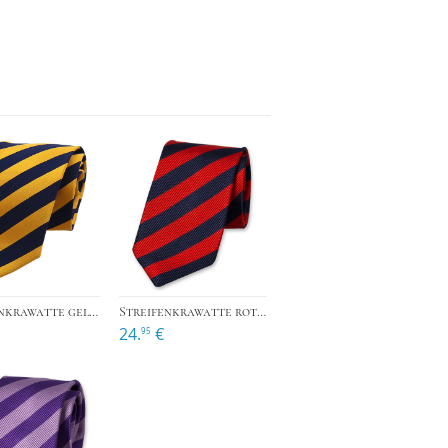
›
›
›
Streifenkrawatte gelb/dunkelblau
Streifenkrawatte rot/dunkelblau
24.
€
95