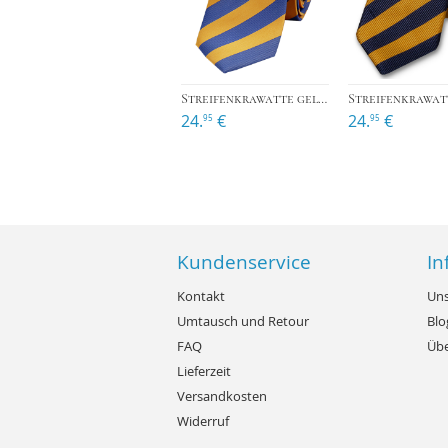
›
Streifenkrawatte gelb/blau
24.
€
24.
€
95
95
Kundenservice
In
Kontakt
Uns
Umtausch und Retour
Blo
FAQ
Übe
Lieferzeit
Versandkosten
Widerruf