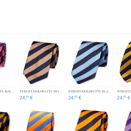
›
›
Streifenkrawatte rosa/dunkelblau
Streifenkrawatte beige/dunkelblau
Streifenkrawatte blau/dunkelblau
24.
€
24.
€
24.
€
95
95
95