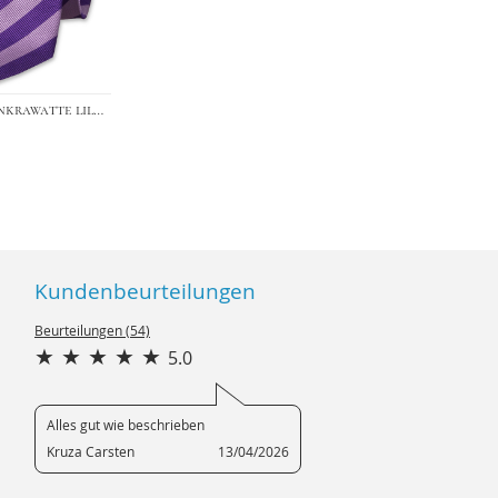
›
›
Streifenkrawatte lila/violett
Kundenbeurteilungen
Beurteilungen (54)
5.0
Alles gut wie beschrieben
Kruza Carsten
13/04/2026