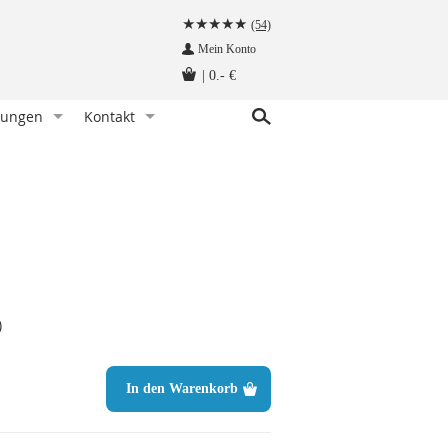
(54)
Mein Konto
|
0.- €
tungen
Kontakt
r Knoten)
indet man eine Fliege
Kundenservice
hettenknöpfe am Hemd befestigen
Angebot anfragen
Fliege tragen - wann und zu welchem Anlass
Herzlich Willkommen auf krawatten-tuecher.de
instecktuch falten
Impressum
tte aufbewahren - so geht‘s richtig
Krawattennadel tragen. Wie trägt man sie richtig?
)
träger befestigt man so!
hettenknöpfe - wie werden sie getragen
In den Warenkorb
träger - wie werden sie getragen
n