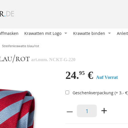
offmasken
Krawatten mit Logo
Krawatte binden
Anlei
Krawatte entwerfen
Oriental Knoten (Klassische
Wie b
Streifenkrawatte blau/rot
Krawatte bedrucken
Four in Hand
Mansc
lau/rot
art.num. NCKT-G-220
Krawatten und Schals
Pratt Knoten
Eine 
Unsere Kunden
Doppelter Windsor
Ein E
24.
€
95
Auf Vorrat
Geschenkverpackungen
Nicky Knoten
Krawa
Accessoires mit Logo
Einfacher Windsor
Eine 
Geschenkverpackung (+ 3.- €
Victoria Knoten
Hosen
–
+
Sankt Andreas
Mansc
Manhattan Knoten
Hosen
Klassischer Krawattenknote