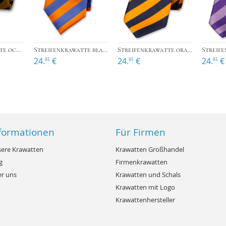
›
›
Streifenkrawatte ockergelb/dunkelblau
Streifenkrawatte blau/orange
Streifenkrawatte orange/dunkelblau
24.
€
24.
€
24.
€
95
95
95
formationen
Für Firmen
ere Krawatten
Krawatten Großhandel
g
Firmenkrawatten
r uns
Krawatten und Schals
Krawatten mit Logo
Krawattenhersteller