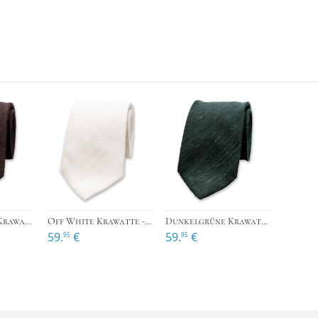
›
›
Dunkelbraune Krawatte - Italienische Seide
Off White Krawatte - Italienische Seide
Dunkelgrüne Krawatte - Italienische Seide
59.
€
59.
€
95
95