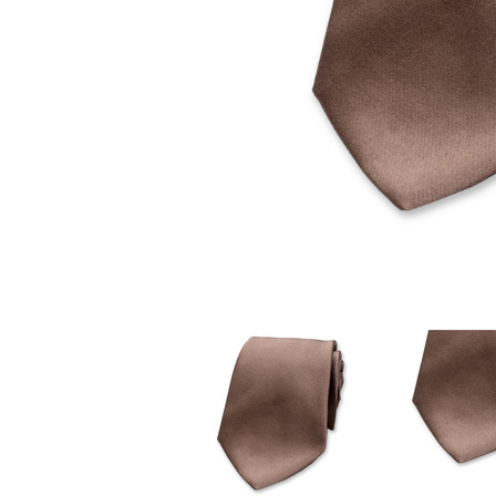
Stoffmasken
Gesichtsmasken Zubehö