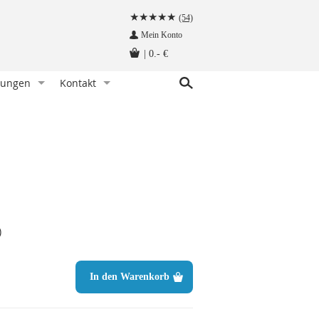
(54)
Mein Konto
|
0.- €
tungen
Kontakt
r Knoten)
indet man eine Fliege
Kundenservice
hettenknöpfe am Hemd befestigen
Angebot anfragen
Fliege tragen - wann und zu welchem Anlass
Herzlich Willkommen auf krawatten-tuecher.de
instecktuch falten
Impressum
tte aufbewahren - so geht‘s richtig
Krawattennadel tragen. Wie trägt man sie richtig?
)
träger befestigt man so!
hettenknöpfe - wie werden sie getragen
In den Warenkorb
träger - wie werden sie getragen
n