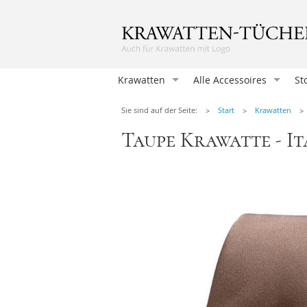
Krawatten
Alle Accessoires
St
Krawatten
Sie sind auf der Seite:
Start
Krawatten
Einstecktücher
Taupe Krawatte - It
Herrenfliegen
Damentücher
Damen Fliegen
Manschettenknöpfen
Hosenträger
Krawattennadeln
Herren-Taschentücher
Socken