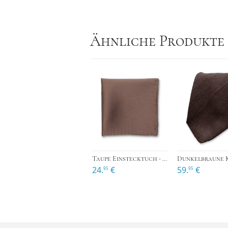
Ähnliche Produkte
›
Taupe Einstecktuch - Satinseide
24.
€
59.
€
95
95