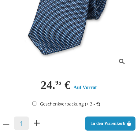
24.
€
95
Auf Vorrat
Geschenkverpackung (+ 3.- €)
–
+
In den Warenkorb