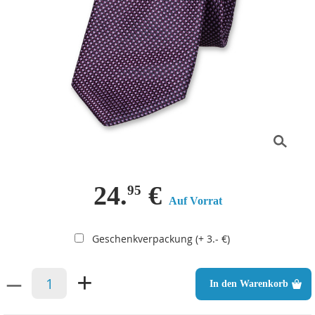
24.
€
95
Auf Vorrat
Geschenkverpackung (+ 3.- €)
–
+
In den Warenkorb