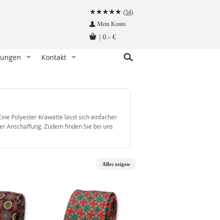
(54)
Mein Konto
|
0.- €
tungen
Kontakt
r Knoten)
indet man eine Fliege
Kundenservice
hettenknöpfe am Hemd befestigen
Angebot anfragen
Fliege tragen - wann und zu welchem Anlass
Herzlich Willkommen auf krawatten-tuecher.de
ne Polyester Krawatte lässt sich einfacher
instecktuch falten
Impressum
 der Anschaffung. Zudem finden Sie bei uns
tte aufbewahren - so geht‘s richtig
Krawattennadel tragen. Wie trägt man sie richtig?
Alles zeigen
träger befestigt man so!
hettenknöpfe - wie werden sie getragen
träger - wie werden sie getragen
n