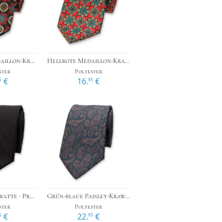
n
›
›
Schwarze Medaillon-Krawatte
Hellrote Medaillon-Krawatte
ster
Polyester
€
16.
€
5
95
›
›
Schwarze Krawatte - Pro Line
Grün-blaue Paisley-Krawatte
ster
Polyester
€
22.
€
5
95