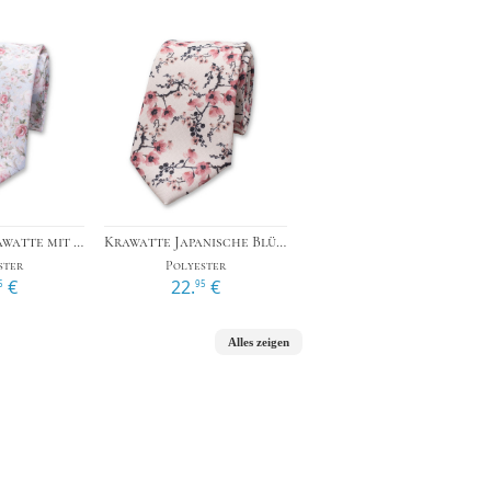
›
›
Hellblaue Krawatte mit Rosen
Krawatte Japanische Blüte - Altrosa
ster
Polyester
€
22.
€
5
95
Alles zeigen