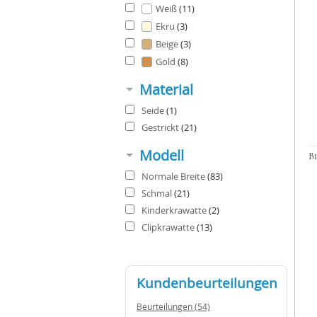
Weiß
(11)
Ekru
(3)
Beige
(3)
Gold
(8)
Material
Seide
(1)
Gestrickt
(21)
Modell
Normale Breite
(83)
Schmal
(21)
Kinderkrawatte
(2)
Clipkrawatte
(13)
Kundenbeurteilungen
Beurteilungen (54)