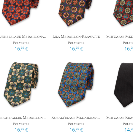
Das 1x1 der Krawattenknote
›
›
r
Dunkelblaue Medaillon-Krawatte
Lila Medaillon-Krawatte
Polyester
Polyester
Polye
16.
€
16.
€
16.
95
95
9
›
›
Weiche gelbe Medaillon-Krawatte
Kobaltblaue Medaillon-Krawatte
Polyester
Polyester
Polye
16.
€
16.
€
14.
95
95
9