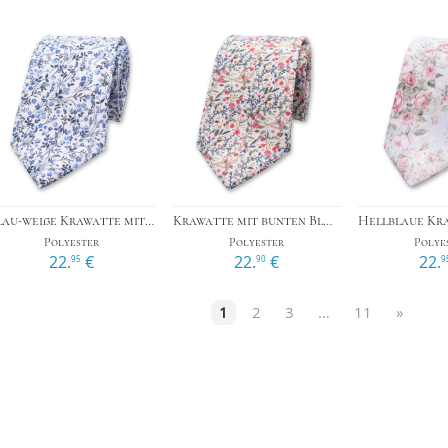
›
›
Blau-weiße Krawatte mit Blumenmuster
Krawatte mit bunten Blumen
Polyester
Polyester
Polye
22.
€
22.
€
22.
95
90
9
1
2
3
…
11
»