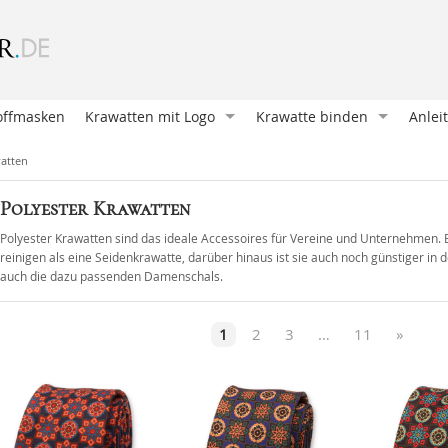
offmasken
Krawatten mit Logo
Krawatte binden
Anlei
Krawatte entwerfen
Oriental Knoten (Klassische
Wie b
watten
Krawatte bedrucken
Four in Hand
Mansc
Polyester Krawatten
Krawatten und Schals
Pratt Knoten
Eine 
Polyester Krawatten sind das ideale Accessoires für Vereine und Unternehmen. Ei
Unsere Kunden
Doppelter Windsor
Ein E
reinigen als eine Seidenkrawatte, darüber hinaus ist sie auch noch günstiger in
auch die dazu passenden Damenschals.
Geschenkverpackungen
Nicky Knoten
Krawa
Accessoires mit Logo
Einfacher Windsor
Eine 
1
2
3
…
11
»
Victoria Knoten
Hosen
Sankt Andreas
Mansc
Manhattan Knoten
Hosen
Klassischer Krawattenknote