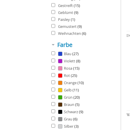
Gestreift
(15)
Stoffmasken
Geblümt
(9)
Gesichtsmasken Zubehö
Paisley
(1)
Gemustert
(9)
Weihnachten
(6)
Farbe
Blau
(27)
Violett
(8)
Rosa
(15)
Rot
(25)
Orange
(10)
Gelb
(11)
Grün
(20)
Braun
(5)
Schwarz
(9)
Grau
(6)
Silber
(3)