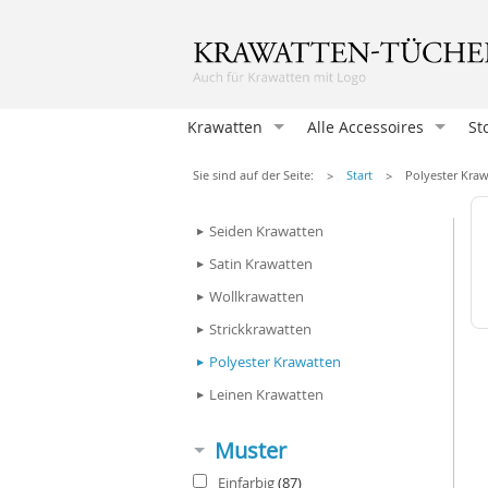
Krawatten
Alle Accessoires
St
Krawatten
Sie sind auf der Seite:
Start
Polyester Kra
Einstecktücher
Seiden Krawatten
Herrenfliegen
Satin Krawatten
Damentücher
Wollkrawatten
Damen Fliegen
Strickkrawatten
Manschettenknöpfen
Polyester Krawatten
Hosenträger
Leinen Krawatten
Krawattennadeln
Muster
Herren-Taschentücher
Einfarbig
(87)
Socken