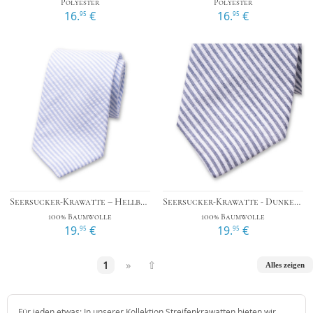
Polyester
Polyester
16.
€
16.
€
95
95
Seersucker-Krawatte – Hellblau
Seersucker-Krawatte - Dunkelblau
100% Baumwolle
100% Baumwolle
19.
€
19.
€
95
95
1
»
⇧
Alles zeigen
Für jeden etwas: In unserer Kollektion Streifenkrawatten bieten wir