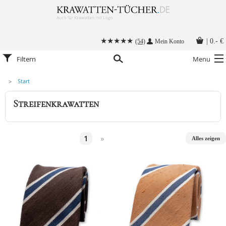
|
0.- €
(54)
Mein Konto
Filtern
Menu
Start
Krawatten
Streifenkrawatten
Alle Accessoires
Stoffmasken
1
»
Alles zeigen
Krawatten mit Logo
Krawatte binden
Anleitungen
Kontakt