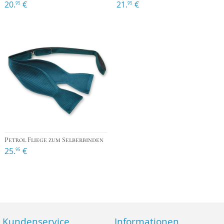
20.
€
21.
€
95
95
Petrol Fliege zum Selberbinden
25.
€
95
Kundenservice
Informationen