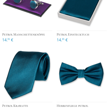
Petrol Manschettenknöpfe
Petrol Einstecktuch
14.
€
14.
€
95
95
Petrol Krawatte
Herrenfliege petrol