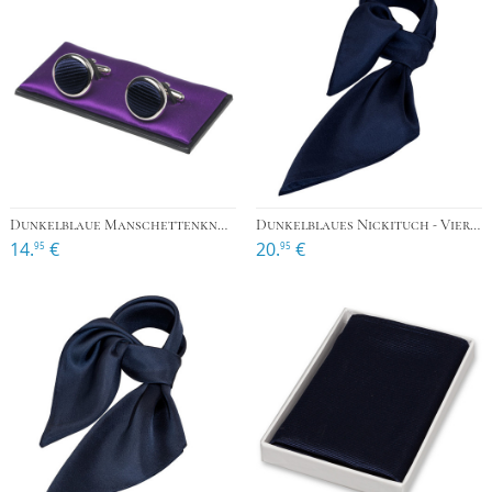
Dunkelblaue Manschettenknöpfe
Dunkelblaues Nickituch - Viereckig
14.
€
20.
€
95
95