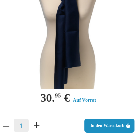
30.
€
95
Auf Vorrat
–
+
In den Warenkorb