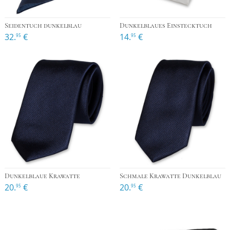
Seidentuch dunkelblau
Dunkelblaues Einstecktuch
32.
€
14.
€
95
95
Dunkelblaue Krawatte
Schmale Krawatte Dunkelblau
20.
€
20.
€
95
95