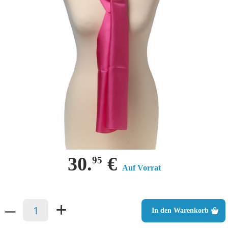
30.
€
95
Auf Vorrat
–
+
In den Warenkorb