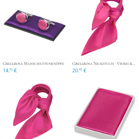
Grellrosa Manschettenknöpfe
Grellrosa Nickituch - Viereckig
14.
€
20.
€
95
95