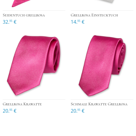
Seidentuch grellrosa
Grellrosa Einstecktuch
32.
€
14.
€
95
95
Grellrosa Krawatte
Schmale Krawatte Grellrosa
20.
€
20.
€
95
95