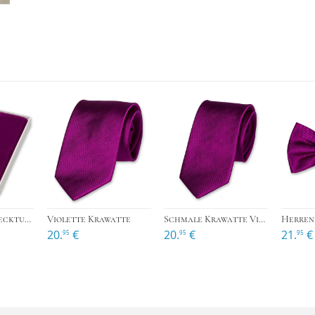
›
›
Violettes Einstecktuch
Violette Krawatte
Schmale Krawatte Violett
Herrenf
20.
€
20.
€
21.
€
95
95
95