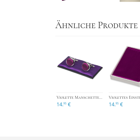
Ähnliche Produkte
›
Violette Manschettenknöpfe
14.
€
14.
€
95
95