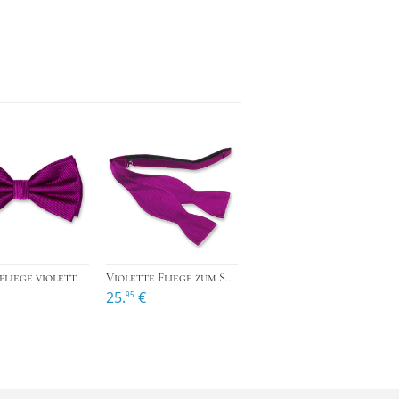
›
›
›
liege violett
Violette Fliege zum Selberbinden
25.
€
95