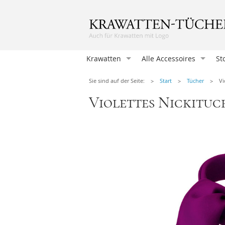
Krawatten
Alle Accessoires
St
Krawatten
Sie sind auf der Seite:
Start
Tücher
Vi
Einstecktücher
Violettes Nickituch
Herrenfliegen
Damentücher
Damen Fliegen
Manschettenknöpfen
Hosenträger
Krawattennadeln
Herren-Taschentücher
Socken