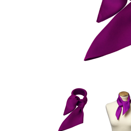
Stoffmasken
Gesichtsmasken Zubehö