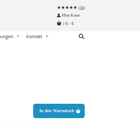
(54)
Mein Konto
|
0.- €
tungen
Kontakt
r Knoten)
indet man eine Fliege
Kundenservice
hettenknöpfe am Hemd befestigen
Angebot anfragen
Fliege tragen - wann und zu welchem Anlass
Herzlich Willkommen auf krawatten-tuecher.de
instecktuch falten
Impressum
tte aufbewahren - so geht‘s richtig
Krawattennadel tragen. Wie trägt man sie richtig?
träger befestigt man so!
In den Warenkorb
hettenknöpfe - wie werden sie getragen
träger - wie werden sie getragen
n