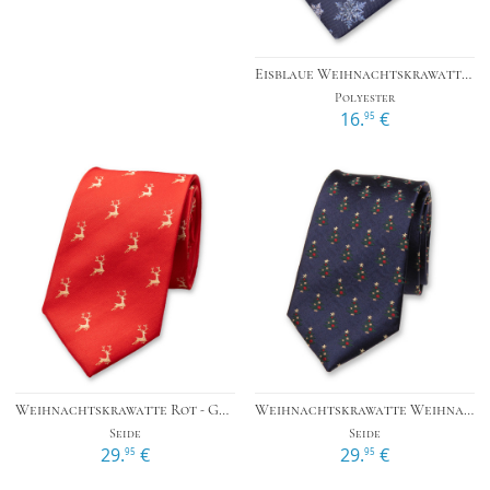
Eisblaue Weihnachtskrawatte – Schneeflocken
Polyester
16.
€
95
Weihnachtskrawatte Rot - Goldenes Rentier
Weihnachtskrawatte Weihnachtsbaum
Seide
Seide
29.
€
29.
€
95
95