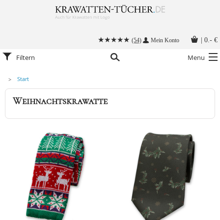
|
0.- €
(54)
Mein Konto
Filtern
Menu
Start
Krawatten
Weihnachtskrawatte
Alle Accessoires
Stoffmasken
Krawatten mit Logo
Krawatte binden
Anleitungen
Kontakt