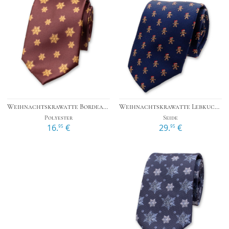
Weihnachtskrawatte Lebkuchenmann
Weihnachtskrawatte Bordeauxrot - Goldene Schneesterne
Seide
Polyester
29.
€
16.
€
95
95