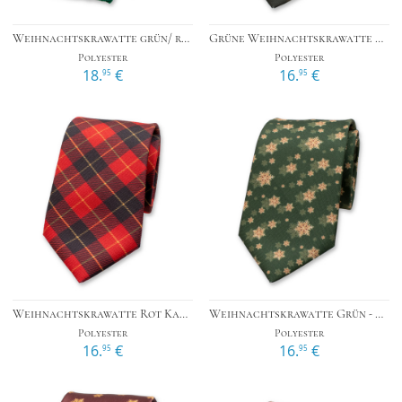
Weihnachtskrawatte grün/ rot/ weiß
Grüne Weihnachtskrawatte Holly
Polyester
Polyester
18.
€
16.
€
95
95
Weihnachtskrawatte Rot Kariert
Weihnachtskrawatte Grün - Goldene Schneesterne
Polyester
Polyester
16.
€
16.
€
95
95