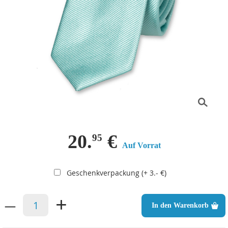
20.
€
95
Auf Vorrat
Geschenkverpackung (+ 3.- €)
–
+
In den Warenkorb