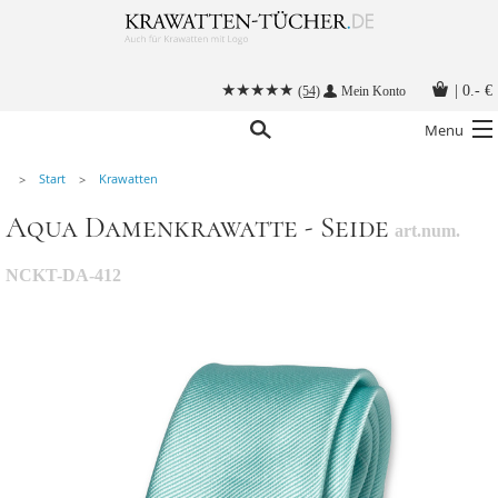
|
0.- €
(54)
Mein Konto
Menu
Start
Krawatten
Krawatten
Aqua Damenkrawatte - Seide
art.num.
Alle Accessoires
Stoffmasken
NCKT-DA-412
Krawatten mit Logo
Krawatte binden
Anleitungen
Kontakt