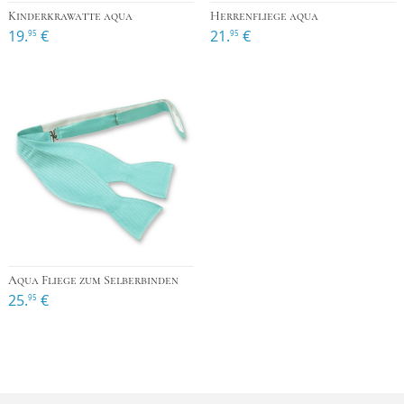
Kinderkrawatte aqua
Herrenfliege aqua
19.
€
21.
€
95
95
Aqua Fliege zum Selberbinden
25.
€
95