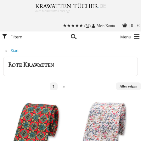
|
0.- €
(54)
Mein Konto
Filtern
Menu
Start
Krawatten
Rote Krawatten
Alle Accessoires
Stoffmasken
1
»
Alles zeigen
Krawatten mit Logo
Krawatte binden
Anleitungen
Kontakt