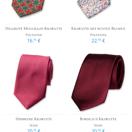
Hellrote Medaillon-Krawatte
Krawatte mit bunten Blumen
Polyester
Polyester
16.
€
22.
€
95
90
Himbeere Krawatte
Bordeaux Krawatte
Seide
Seide
20.
€
20.
€
95
95