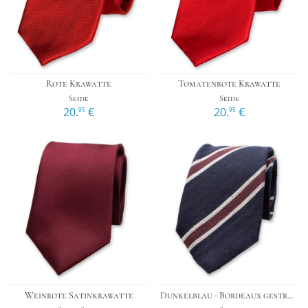
Rote Krawatte
Tomatenrote Krawatte
Seide
Seide
20.
€
20.
€
95
95
Weinrote Satinkrawatte
Dunkelblau - Bordeaux gestreifte Krawatte - Italienische Seide