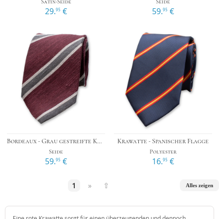
Satin-Seide
Seide
29.
€
59.
€
95
95
Bordeaux - Grau gestreifte Krawatte - Italienische Seide
Krawatte - Spanischer Flagge
Seide
Polyester
59.
€
16.
€
95
95
1
»
⇧
Alles zeigen
Eine rote Krawatte sorgt für einen überzeugenden und dennoch