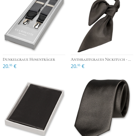
Dunkelgraue Hosenträger
Anthrazitgraues Nickituch - Viereckig
20.
€
20.
€
95
95