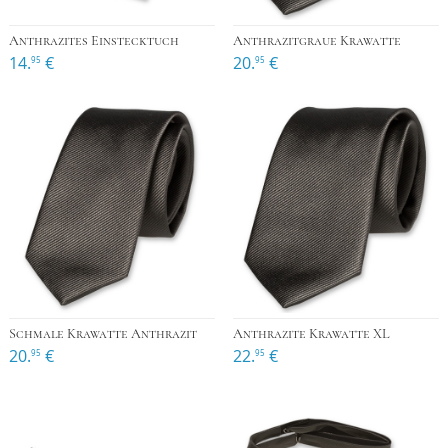
Anthrazites Einstecktuch
Anthrazitgraue Krawatte
14.
€
20.
€
95
95
Schmale Krawatte Anthrazit
Anthrazite Krawatte XL
20.
€
22.
€
95
95