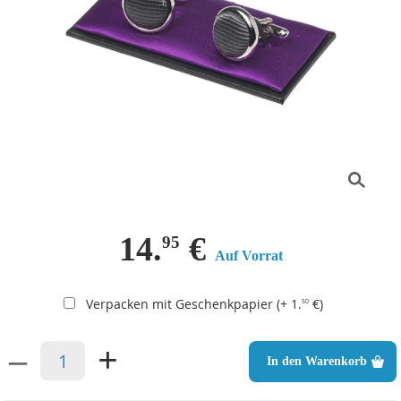
14.
€
95
Auf Vorrat
Verpacken mit Geschenkpapier (+ 1.
€)
50
–
+
In den Warenkorb