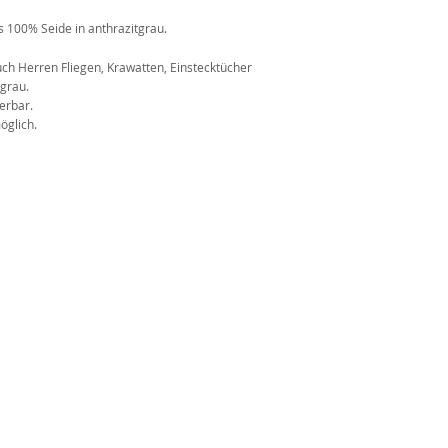
 100% Seide in anthrazitgrau.
n
ch Herren Fliegen, Krawatten, Einstecktücher
tgrau
.
erbar.
öglich.