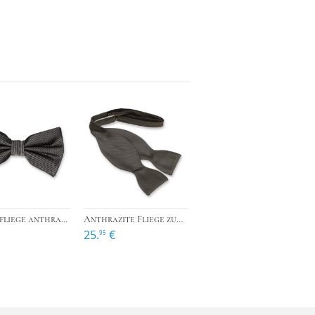
›
›
›
Herrenfliege anthrazit
Anthrazite Fliege zum Selberbinden
25.
€
95