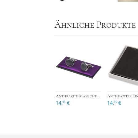
Ähnliche Produkte
›
Anthrazite Manschettenknöpfe
14.
€
14.
€
95
95