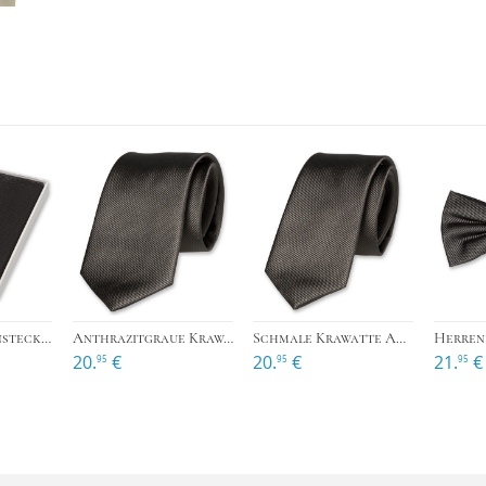
›
›
Anthrazites Einstecktuch
Anthrazitgraue Krawatte
Schmale Krawatte Anthrazit
20.
€
20.
€
21.
€
95
95
95