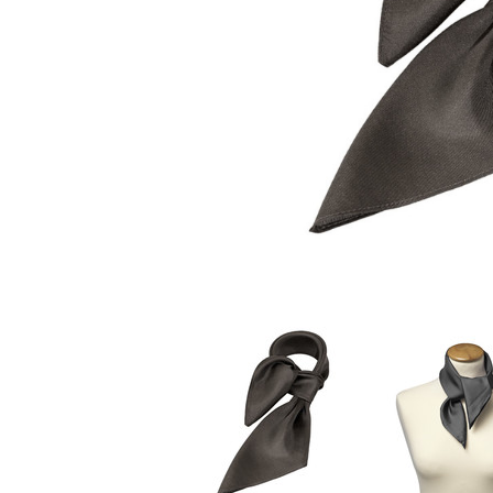
Stoffmasken
Gesichtsmasken Zubehö