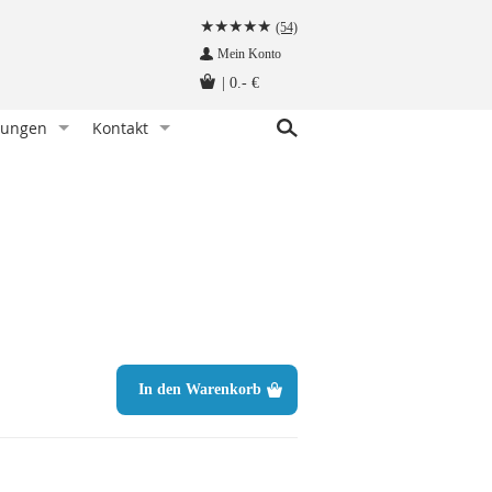
(54)
Mein Konto
|
0.- €
tungen
Kontakt
r Knoten)
indet man eine Fliege
Kundenservice
hettenknöpfe am Hemd befestigen
Angebot anfragen
Fliege tragen - wann und zu welchem Anlass
Herzlich Willkommen auf krawatten-tuecher.de
instecktuch falten
Impressum
tte aufbewahren - so geht‘s richtig
Krawattennadel tragen. Wie trägt man sie richtig?
träger befestigt man so!
In den Warenkorb
hettenknöpfe - wie werden sie getragen
träger - wie werden sie getragen
n