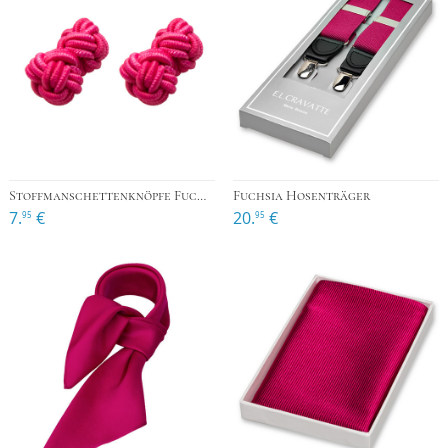
Stoffmanschettenknöpfe Fuchsia-Rosa
Fuchsia Hosenträger
7.
€
20.
€
95
95