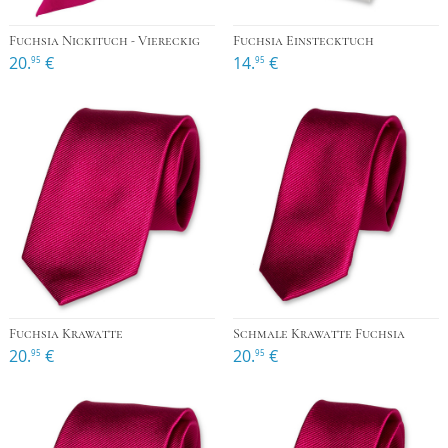
Fuchsia Nickituch - Viereckig
Fuchsia Einstecktuch
20.
€
14.
€
95
95
Fuchsia Krawatte
Schmale Krawatte Fuchsia
20.
€
20.
€
95
95