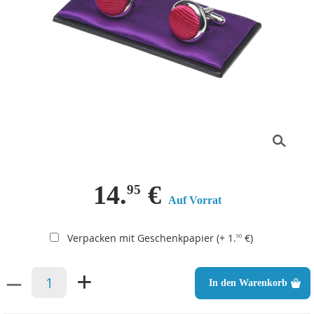
14.
€
95
Auf Vorrat
Verpacken mit Geschenkpapier (+ 1.
€)
50
–
+
In den Warenkorb