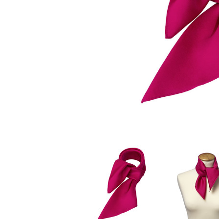
Stoffmasken
Gesichtsmasken Zubehö