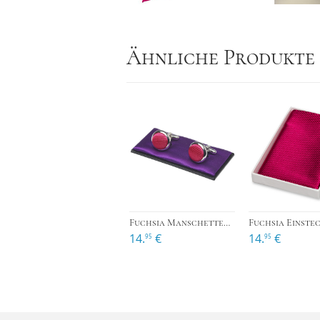
Ähnliche Produkte
›
Fuchsia Manschettenknöpfe
Fuchsia Einste
14.
€
14.
€
95
95