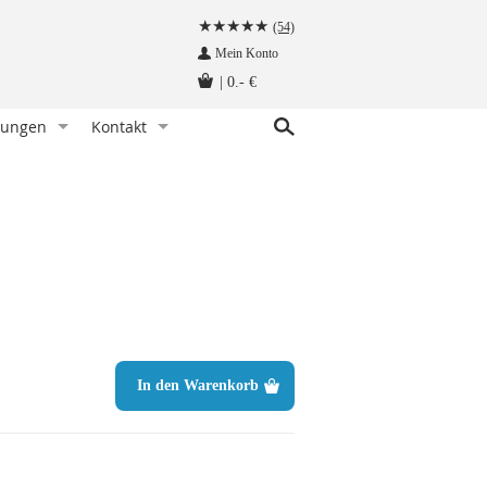
(54)
Mein Konto
|
0.- €
tungen
Kontakt
r Knoten)
indet man eine Fliege
Kundenservice
hettenknöpfe am Hemd befestigen
Angebot anfragen
Fliege tragen - wann und zu welchem Anlass
Herzlich Willkommen auf krawatten-tuecher.de
instecktuch falten
Impressum
tte aufbewahren - so geht‘s richtig
Krawattennadel tragen. Wie trägt man sie richtig?
träger befestigt man so!
In den Warenkorb
hettenknöpfe - wie werden sie getragen
träger - wie werden sie getragen
n