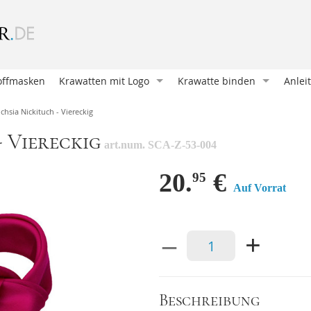
offmasken
Krawatten mit Logo
Krawatte binden
Anlei
Krawatte entwerfen
Oriental Knoten (Klassische
Wie b
chsia Nickituch - Viereckig
Krawatte bedrucken
Four in Hand
Mansc
- Viereckig
art.num. SCA-Z-53-004
Krawatten und Schals
Pratt Knoten
Eine 
Unsere Kunden
Doppelter Windsor
Ein E
20.
€
95
Auf Vorrat
Geschenkverpackungen
Nicky Knoten
Krawa
Accessoires mit Logo
Einfacher Windsor
Eine 
–
+
Victoria Knoten
Hosen
Sankt Andreas
Mansc
Manhattan Knoten
Hosen
Beschreibung
Klassischer Krawattenknote