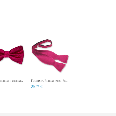
›
›
›
liege fuchsia
Fuchsia Fliege zum Selberbinden
25.
€
95