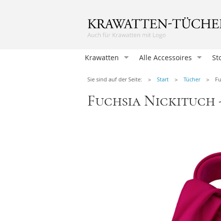
Krawatten
Alle Accessoires
St
Krawatten
Sie sind auf der Seite:
Start
Tücher
Fu
Einstecktücher
Fuchsia Nickituch 
Herrenfliegen
Damentücher
Damen Fliegen
Manschettenknöpfen
Hosenträger
Krawattennadeln
Herren-Taschentücher
Socken