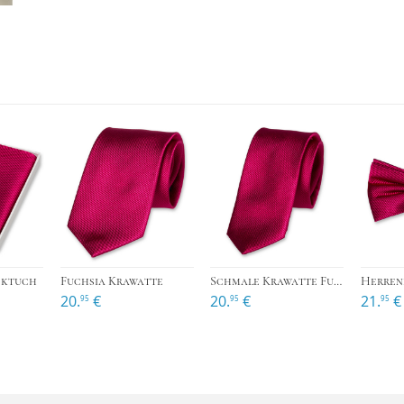
›
›
cktuch
Fuchsia Krawatte
Schmale Krawatte Fuchsia
Herrenf
20.
€
20.
€
21.
€
95
95
95