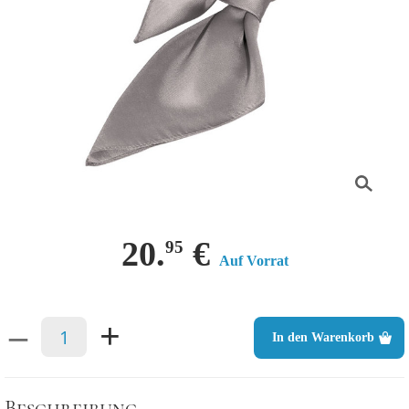
20.
€
95
Auf Vorrat
–
+
In den Warenkorb