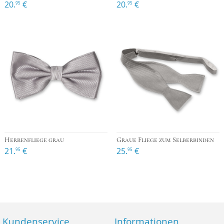
20.
€
20.
€
95
95
Herrenfliege grau
Graue Fliege zum Selberbinden
21.
€
25.
€
95
95
Kundenservice
Informationen