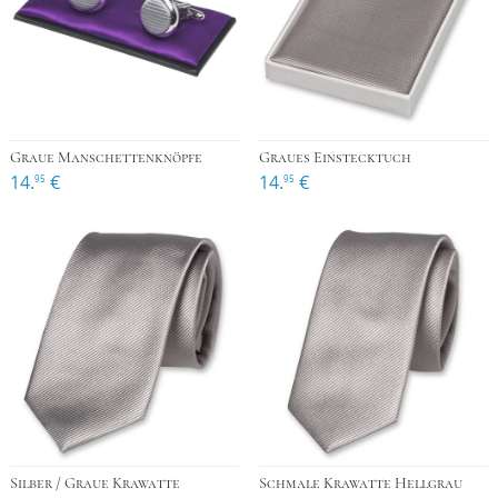
Graue Manschettenknöpfe
Graues Einstecktuch
14.
€
14.
€
95
95
Silber / Graue Krawatte
Schmale Krawatte Hellgrau