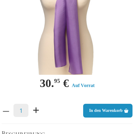
30.
€
95
Auf Vorrat
–
+
In den Warenkorb