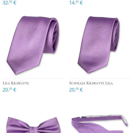
32.
€
14.
€
95
95
Lila Krawatte
Schmale Krawatte Lila
20.
€
20.
€
95
95