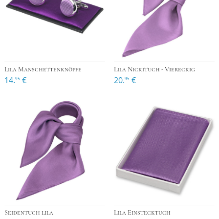
Lila Manschettenknöpfe
Lila Nickituch - Viereckig
14.
€
20.
€
95
95
Seidentuch lila
Lila Einstecktuch