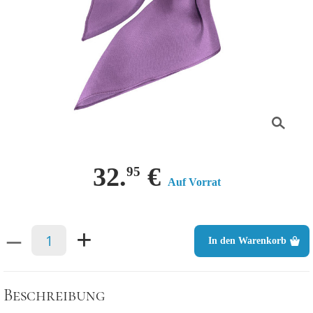
32.
€
95
Auf Vorrat
–
+
In den Warenkorb
Beschreibung