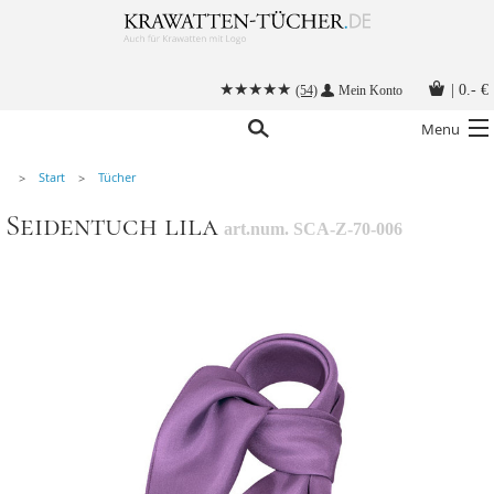
|
0.- €
(54)
Mein Konto
Menu
Start
Tücher
Krawatten
Seidentuch lila
art.num. SCA-Z-70-006
Alle Accessoires
Stoffmasken
Krawatten mit Logo
Krawatte binden
Anleitungen
Kontakt