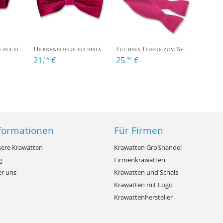
›
›
Kinderkrawatte fuchsia
Herrenfliege fuchsia
Fuchsia Fliege zum Selberbinden
21.
€
25.
€
95
95
formationen
Für Firmen
ere Krawatten
Krawatten Großhandel
g
Firmenkrawatten
r uns
Krawatten und Schals
Krawatten mit Logo
Krawattenhersteller