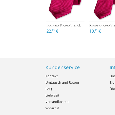
›
Fuchsia Krawatte XL
22.
€
19.
€
95
95
Kundenservice
In
Kontakt
Uns
Umtausch und Retour
Blo
FAQ
Übe
Lieferzeit
Versandkosten
Widerruf