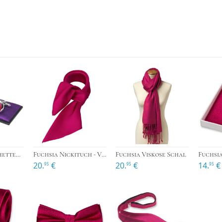
›
›
Fuchsia Manschettenknöpfe
Fuchsia Nickituch - Viereckig
Fuchsia Viskose Schal
Fuchsi
20.
€
20.
€
14.
€
95
95
95