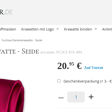
offmasken
Krawatten mit Logo
Krawatte binden
Anlei
Krawatte entwerfen
Oriental Knoten (Klassische
Wie b
Fuchsia Damenkrawatte - Seide
Krawatte bedrucken
Four in Hand
Mansc
tte - Seide
art.num. NCKT-DA-404
Krawatten und Schals
Pratt Knoten
Eine 
Unsere Kunden
Doppelter Windsor
Ein E
20.
€
95
Auf Vorrat
Geschenkverpackungen
Nicky Knoten
Krawa
Accessoires mit Logo
Einfacher Windsor
Eine 
Geschenkverpackung (+ 3.- €
Victoria Knoten
Hosen
–
+
Sankt Andreas
Mansc
Manhattan Knoten
Hosen
Klassischer Krawattenknote