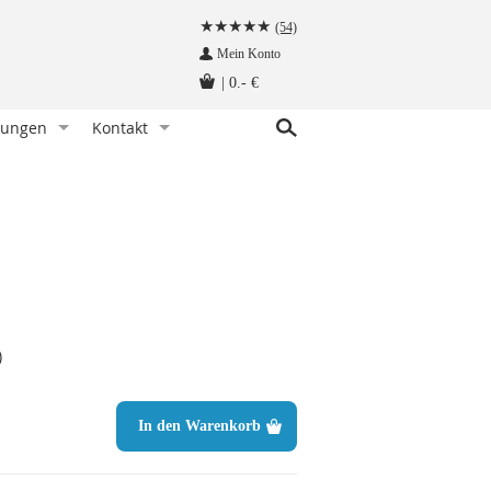
(54)
Mein Konto
|
0.- €
tungen
Kontakt
r Knoten)
indet man eine Fliege
Kundenservice
hettenknöpfe am Hemd befestigen
Angebot anfragen
Fliege tragen - wann und zu welchem Anlass
Herzlich Willkommen auf krawatten-tuecher.de
instecktuch falten
Impressum
tte aufbewahren - so geht‘s richtig
Krawattennadel tragen. Wie trägt man sie richtig?
)
träger befestigt man so!
hettenknöpfe - wie werden sie getragen
In den Warenkorb
träger - wie werden sie getragen
n