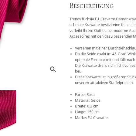
Beschreibung
Das 1x1 der Krawattenknote
Trendy fuchsia E.L.Cravatte Damenkraw
r
schmale Krawatte besitzt eine feine el
verleiht Ihrem Outfit eine moderne Aus
Accessoires mit den dazu passenden M
Versehen mit einer Durchziehschlau
Da die Seide exakt im 45-Grad-Winke
optimale Formbarkeit und fällt nach
Die Krawatte dreht sich nicht von s
bei.
Diese Krawatte ist in größeren Stüc
unseren attraktiven Staffelpreisen.
Farbe: Rosa
Material: Seide
Breite: 6.2 cm
Länge: 150 cm
Marke: E.L.Cravatte