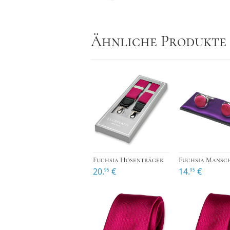
Ähnliche Produkte
›
Fuchsia Hosenträger
20.
€
14.
€
95
95