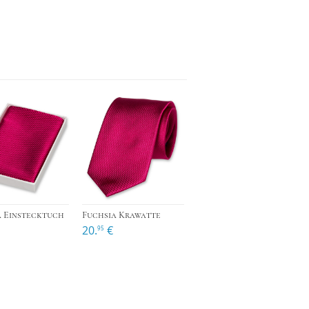
›
›
›
a Einstecktuch
Fuchsia Krawatte
20.
€
95