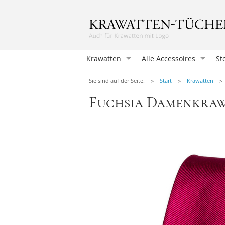
Krawatten
Alle Accessoires
St
Krawatten
Sie sind auf der Seite:
Start
Krawatten
Einstecktücher
Fuchsia Damenkrawa
Herrenfliegen
Damentücher
Damen Fliegen
Manschettenknöpfen
Hosenträger
Krawattennadeln
Herren-Taschentücher
Socken