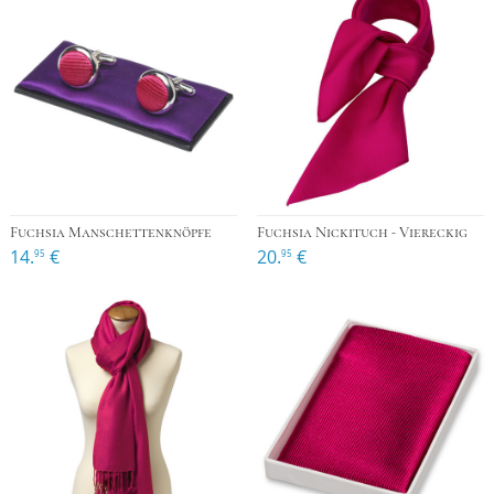
Fuchsia Manschettenknöpfe
Fuchsia Nickituch - Viereckig
14.
€
20.
€
95
95