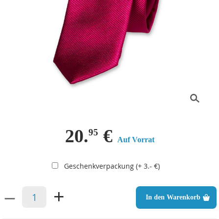
20.
€
95
Auf Vorrat
Geschenkverpackung (+ 3.- €)
–
+
In den Warenkorb