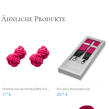
Ähnliche Produkte
Stoffmanschettenknöpfe Fuchsia-Rosa
Fuchsia Hosenträger
7.
€
20.
€
95
95