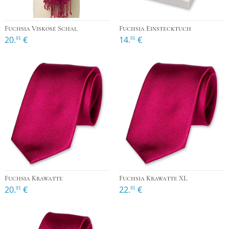
Fuchsia Viskose Schal
Fuchsia Einstecktuch
20.
€
14.
€
95
95
Fuchsia Krawatte
Fuchsia Krawatte XL
20.
€
22.
€
95
95