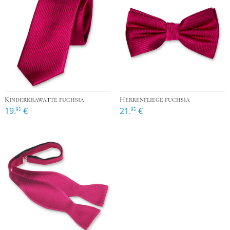
Kinderkrawatte fuchsia
Herrenfliege fuchsia
19.
€
21.
€
95
95