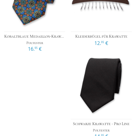
Kobaltblaue Medaillon-Krawatte
Kleiderbügel für Krawatte
12.
€
95
Polyester
16.
€
95
Schwarze Krawatte - Pro Line
Polyester
95