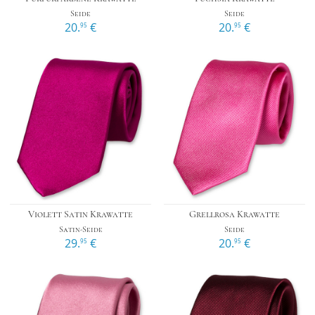
Seide
Seide
20.
€
20.
€
95
95
Violett Satin Krawatte
Grellrosa Krawatte
Satin-Seide
Seide
29.
€
20.
€
95
95