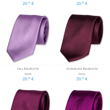
20.
€
20.
€
95
95
Lila Krawatte
Aubergine Krawatte
Seide
Seide
20.
€
20.
€
95
95