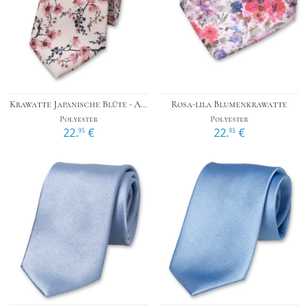
Krawatte Japanische Blüte - Altrosa
Rosa-lila Blumenkrawatte
Polyester
Polyester
22.
€
22.
€
95
95