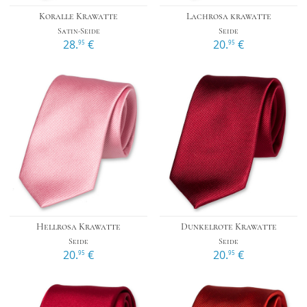
Koralle Krawatte
Lachrosa krawatte
Satin-Seide
Seide
28.
€
20.
€
95
95
Hellrosa Krawatte
Dunkelrote Krawatte
Seide
Seide
20.
€
20.
€
95
95