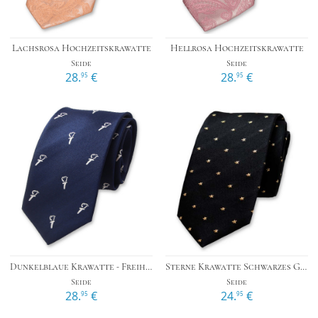
Lachsrosa Hochzeitskrawatte
Hellrosa Hochzeitskrawatte
Seide
Seide
28.
€
28.
€
95
95
Dunkelblaue Krawatte - Freiheit
Sterne Krawatte Schwarzes Gold
Seide
Seide
28.
€
24.
€
95
95