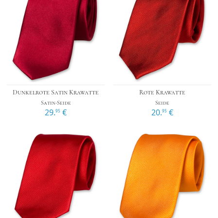
Dunkelrote Satin Krawatte
Rote Krawatte
Satin-Seide
Seide
29.
€
20.
€
95
95