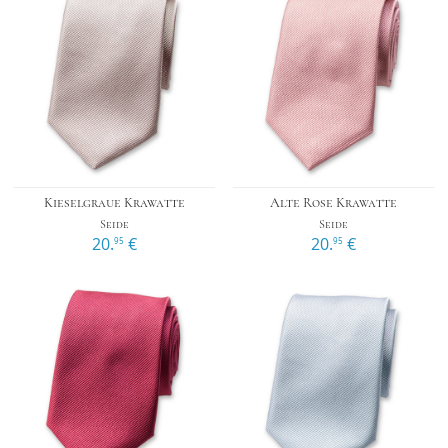
Kieselgraue Krawatte
Alte Rose Krawatte
Seide
Seide
20.
€
20.
€
95
95