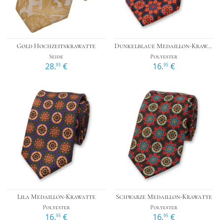
Gold Hochzeitskrawatte
Dunkelblaue Medaillon-Krawatte
Seide
Polyester
28.
€
16.
€
95
95
Lila Medaillon-Krawatte
Schwarze Medaillon-Krawatte
Polyester
Polyester
16.
€
16.
€
95
95