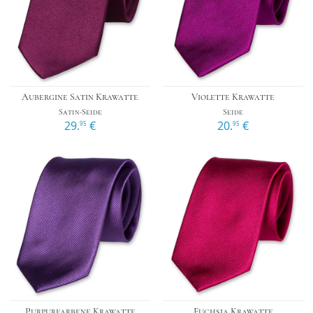
Aubergine Satin Krawatte
Violette Krawatte
Satin-Seide
Seide
29.
€
20.
€
95
95
Purpurfarbene Krawatte
Fuchsia Krawatte