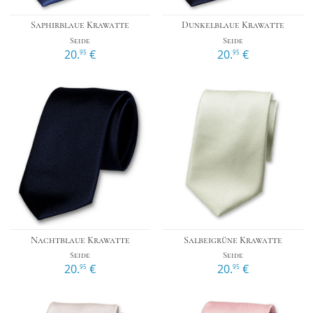
Saphirblaue Krawatte
Dunkelblaue Krawatte
Seide
Seide
20.
€
20.
€
95
95
Nachtblaue Krawatte
Salbeigrüne Krawatte
Seide
Seide
20.
€
20.
€
95
95