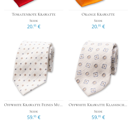
Tomatenrote Krawatte
Orange Krawatte
Seide
Seide
20.
€
20.
€
95
95
Offwhite Krawatte Feines Muster - Italienische Seide
Offwhite Krawatte Klassisches Muster - Italienische Seide
Seide
Seide
59.
€
59.
€
95
95