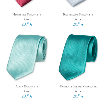
Himbeere Krawatte
Babyblaue Krawatte
Seide
Seide
20.
€
20.
€
95
95
Aqua Krawatte
Dunkeltürkise Krawatte
Seide
Seide
20.
€
20.
€
95
95