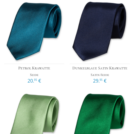
Petrol Krawatte
Dunkelblaue Satin Krawatte
Seide
Satin-Seide
20.
€
29.
€
95
95