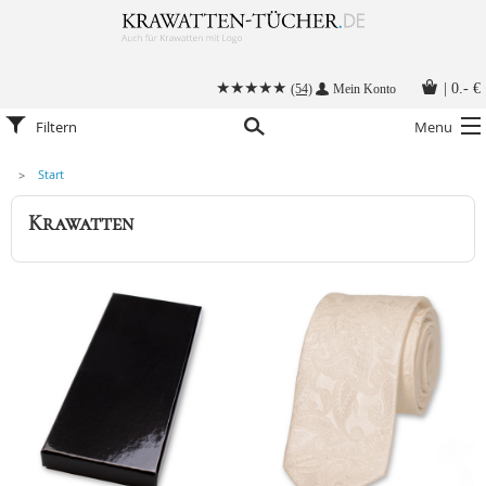
|
0.- €
(54)
Mein Konto
Filtern
Menu
Start
Krawatten
Krawatten
Alle Accessoires
Stoffmasken
Krawatten mit Logo
Krawatte binden
Anleitungen
Kontakt