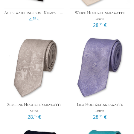
Aufbewahrungsbox - Krawatten
Weiße Hochzeitskrawatte
4.
€
95
Seide
28.
€
95
Silberne Hochzeitskrawatte
Lila Hochzeitskrawatte
Seide
Seide
28.
€
28.
€
95
95