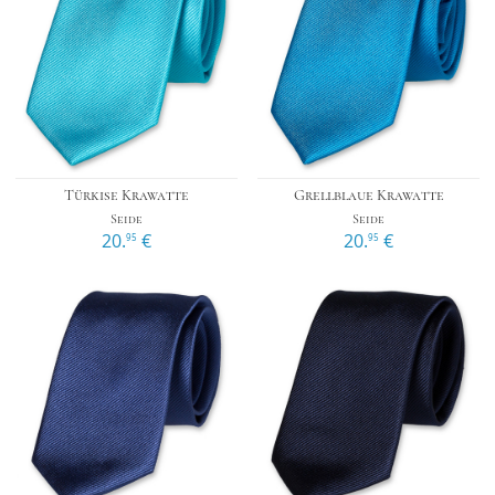
Türkise Krawatte
Grellblaue Krawatte
Seide
Seide
20.
€
20.
€
95
95