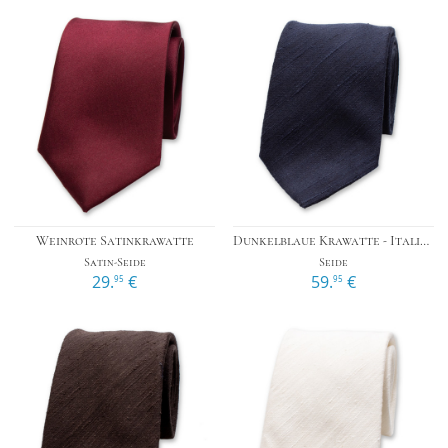
Weinrote Satinkrawatte
Dunkelblaue Krawatte - Italienische Seide
Satin-Seide
Seide
29.
€
59.
€
95
95