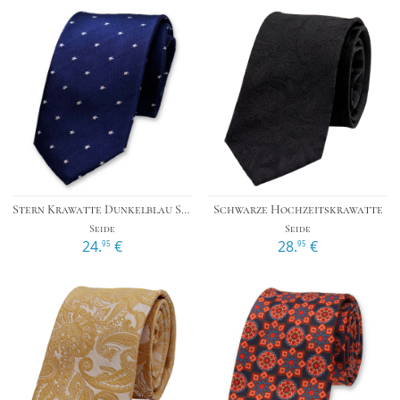
Stern Krawatte Dunkelblau Silber
Schwarze Hochzeitskrawatte
Seide
Seide
24.
€
28.
€
95
95