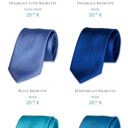
Hellblaue Satin Krawatte
Hellblaue Krawatte
Satin-Seide
Seide
29.
€
20.
€
95
95
Blaue Krawatte
Königsblaue Krawatte
Seide
Seide
20.
€
20.
€
95
95